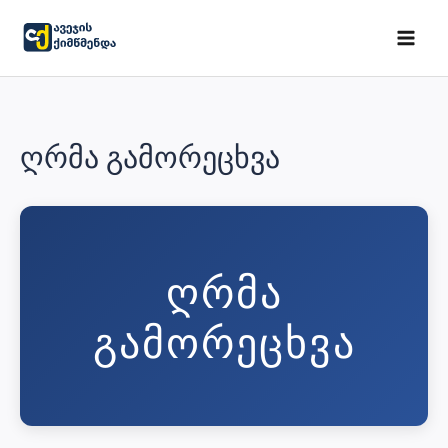
Skip
to
MAI
content
ME
ღრმა გამორეცხვა
ᲦᲠᲛᲐ
ᲒᲐᲛᲝᲠᲔᲪᲮᲕᲐ