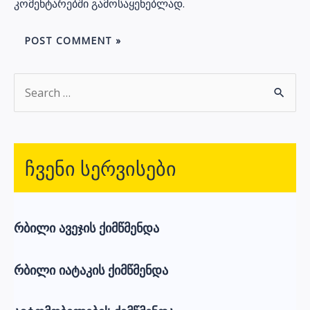
კომენტარებში გამოსაყენებლად.
S
e
a
r
ჩვენი სერვისები
c
h
f
რბილი ავეჯის ქიმწმენდა
o
r
რბილი იატაკის ქიმწმენდა
: